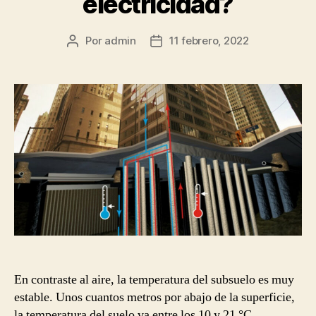
electricidad?
Por
admin
11 febrero, 2022
Autor
Fecha
de
de
la
la
publicación
publicación
En contraste al aire, la temperatura del subsuelo es muy
estable. Unos cuantos metros por abajo de la superficie,
la temperatura del suelo va entre los 10 y 21 °C.