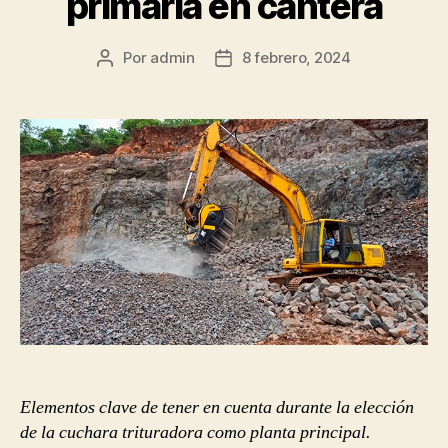
primaria en cantera
Por
admin
8 febrero, 2024
Autor
Fecha
de
de
la
la
publicación
publicación
Elementos clave de tener en cuenta durante la elección
de la cuchara trituradora como planta principal.