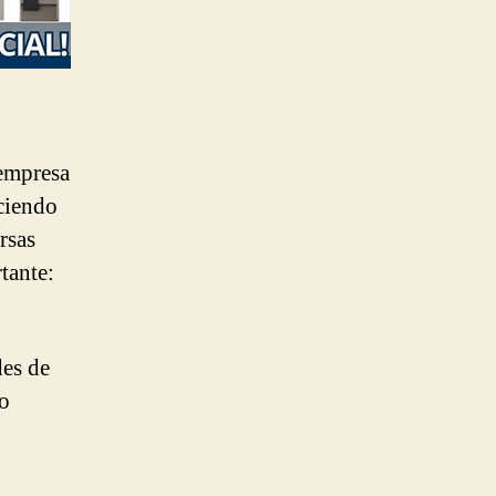
empresa
ciendo
rsas
tante:
des de
mo