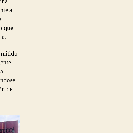
una
nte a
e
co que
ia.
rmitido
gente
 a
ándose
ón de