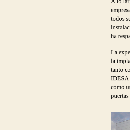
A lo la
empresa
todos s
instala
ha resp
La expe
la impl
tanto c
IDESA a
como un
puertas