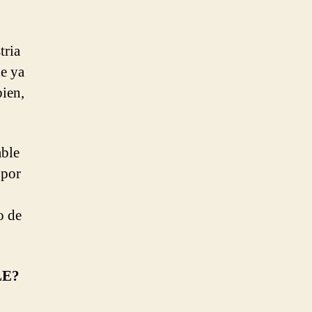
tria
le ya
ien,
able
 por
o de
LE?