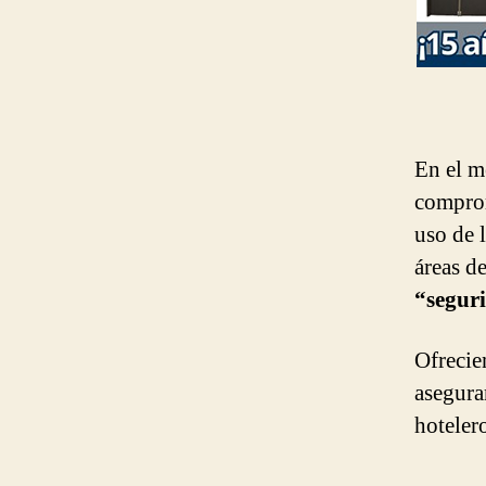
En el m
comprom
uso de 
áreas d
“seguri
Ofrecie
asegura
hotelero