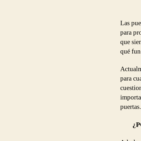
Las pue
para pr
que sie
qué fun
Actualm
para cu
cuestio
importa
puertas.
¿P