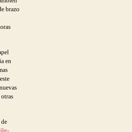
También
de brazo
doras
apel
ia en
mas
este
 nuevas
 otras
 de
jlg-