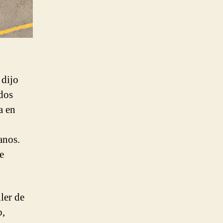
 dijo
dos
a en
anos.
e
iler de
o,