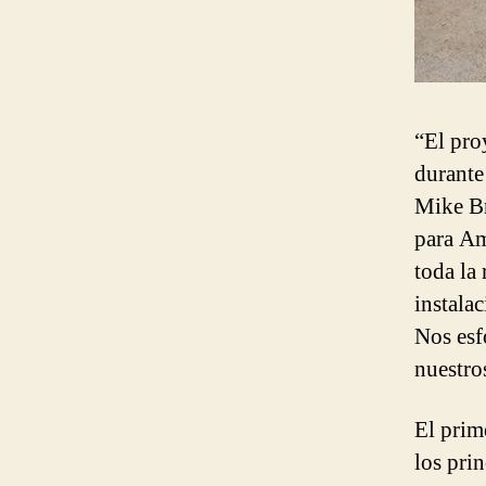
“El pro
durante
Mike Br
para Am
toda la
instala
Nos esf
nuestros
El prime
los pri