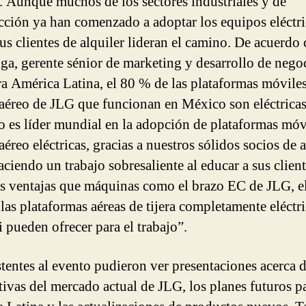
 Aunque muchos de los sectores industriales y de
cción ya han comenzado a adoptar los equipos eléctri
us clientes de alquiler lideran el camino. De acuerdo
ga, gerente sénior de marketing y desarrollo de nego
a América Latina, el 80 % de las plataformas móvile
 aéreo de JLG que funcionan en México son eléctricas
 es líder mundial en la adopción de plataformas móv
aéreo eléctricas, gracias a nuestros sólidos socios de a
aciendo un trabajo sobresaliente al educar a sus clien
as ventajas que máquinas como el brazo EC de JLG, e
as plataformas aéreas de tijera completamente eléctri
 pueden ofrecer para el trabajo”.
stentes al evento pudieron ver presentaciones acerca d
tivas del mercado actual de JLG, los planes futuros p