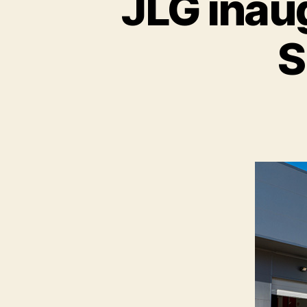
JLG inau
S