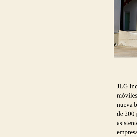
JLG Ind
móviles
nueva b
de 200 
asisten
empresa