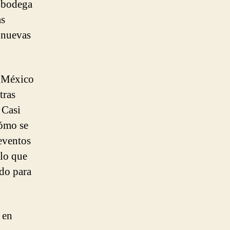
a bodega
as
s nuevas
a México
tras
 Casi
cómo se
 eventos
 lo que
do para
 en