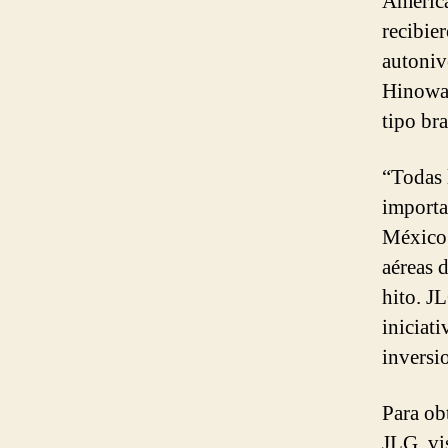
América
recibie
autoniv
Hinowa,
tipo br
“Todas 
importa
México.
aéreas 
hito. J
iniciat
inversi
Para ob
JLG, vi