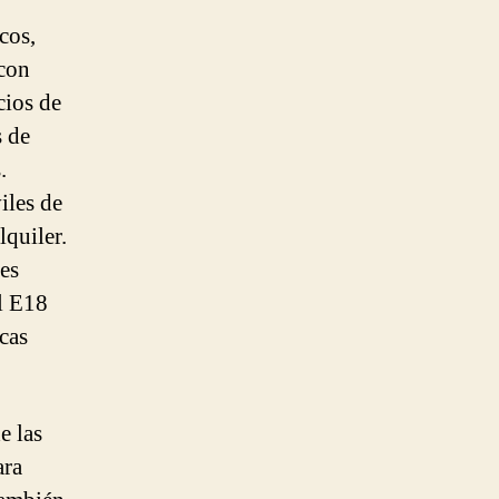
cos,
 con
cios de
s de
.
iles de
lquiler.
tes
l E18
cas
e las
ara