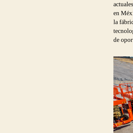
actuale
en Méxi
la fábr
tecnolo
de opor