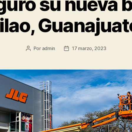
guró su nueva 
ilao, Guanajuat
Por
admin
17 marzo, 2023
Autor
Fecha
de
de
la
la
publicación
publicación