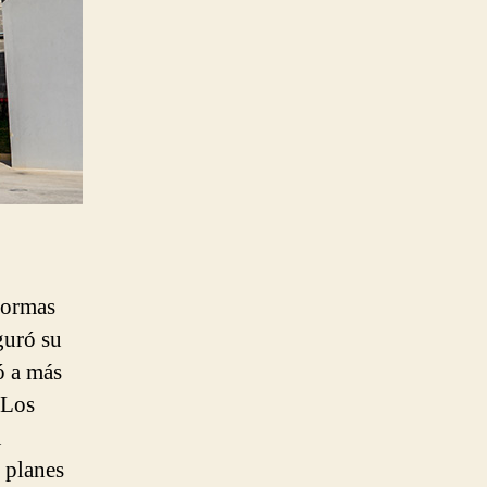
aformas
guró su
ó a más
 Los
u
 planes