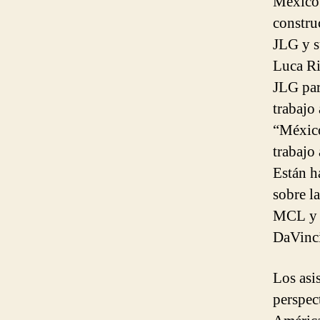
México.
constru
JLG y s
Luca Ri
JLG par
trabajo
“México
trabajo 
Están h
sobre l
MCL y l
DaVinci
Los asi
perspec