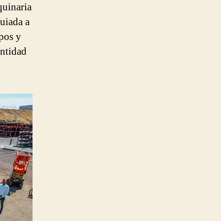
quinaria
uiada a
ipos y
antidad