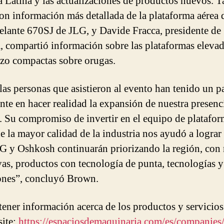
 Latina y las actualizaciones de productos nuevos. 
ron información más detallada de la plataforma aérea 
elante 670SJ de JLG, y Davide Fracca, presidente de
 compartió información sobre las plataformas eleva
azo compactas sobre orugas.
las personas que asistieron al evento han tenido un p
nte en hacer realidad la expansión de nuestra presenc
 Su compromiso de invertir en el equipo de platafor
de la mayor calidad de la industria nos ayudó a lograr 
LG y Oshkosh continuarán priorizando la región, con
ivas, productos con tecnología de punta, tecnologías y
ones”, concluyó Brown.
tener información acerca de los productos y servicios
site:
https://espaciosdemaquinaria.com/es/companies/