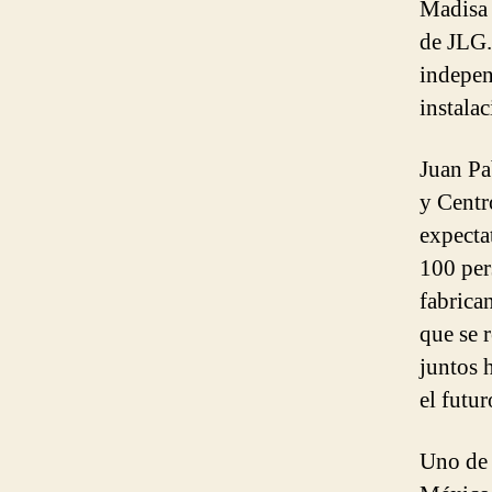
Madisa 
de JLG.
indepen
instalac
Juan Pa
y Centr
expecta
100 per
fabrica
que se 
juntos 
el futur
Uno de 