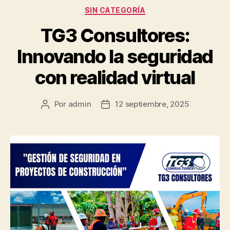
Categorías
SIN CATEGORÍA
TG3 Consultores:
Innovando la seguridad
con realidad virtual
Por
admin
12 septiembre, 2025
Autor
Fecha
de
de
la
la
publicación
publicación