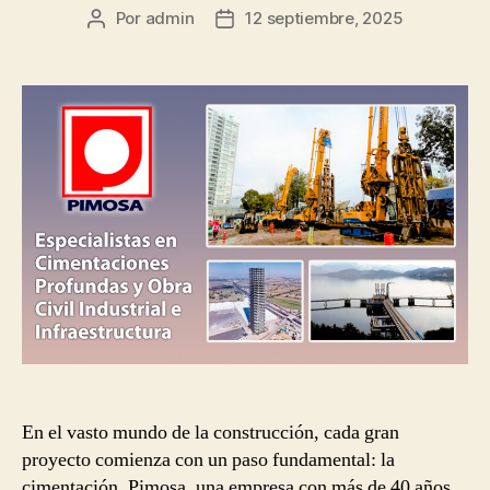
Por
admin
12 septiembre, 2025
Autor
Fecha
de
de
la
la
publicación
publicación
En el vasto mundo de la construcción, cada gran
proyecto comienza con un paso fundamental: la
cimentación. Pimosa, una empresa con más de 40 años