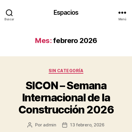
Espacios
Buscar
Menú
Mes:
febrero 2026
Categorías
SIN CATEGORÍA
SICON – Semana
Internacional de la
Construcción 2026
Por
admin
13 febrero, 2026
Autor
Fecha
de
de