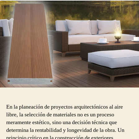
publicación
publicación
En la planeación de proyectos arquitectónicos al aire
libre, la selección de materiales no es un proceso
meramente estético, sino una decisión técnica que
determina la rentabilidad y longevidad de la obra. Un
principio crítico en la construcción de exteriores