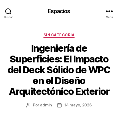
Espacios
Buscar
Menú
Categorías
SIN CATEGORÍA
Ingeniería de
Superficies: El Impacto
del Deck Sólido de WPC
en el Diseño
Arquitectónico Exterior
Por
admin
14 mayo, 2026
Autor
Fecha
de
de
la
la