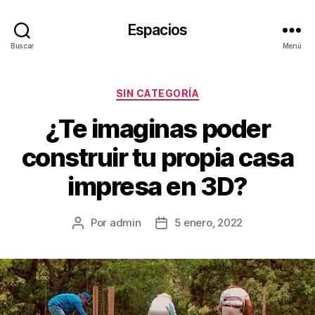
Espacios
Buscar
Menú
Categorías
SIN CATEGORÍA
¿Te imaginas poder
construir tu propia casa
impresa en 3D?
Por
admin
5 enero, 2022
Autor
Fecha
de
de
la
la
publicación
publicación