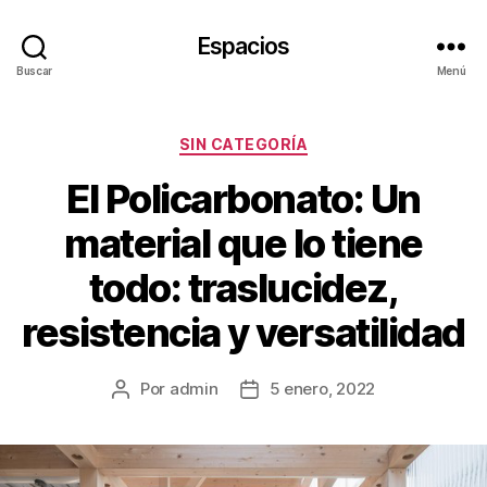
Espacios
Buscar
Menú
Categorías
SIN CATEGORÍA
El Policarbonato: Un
material que lo tiene
todo: traslucidez,
resistencia y versatilidad
Por
admin
5 enero, 2022
Autor
Fecha
de
de
la
la
publicación
publicación