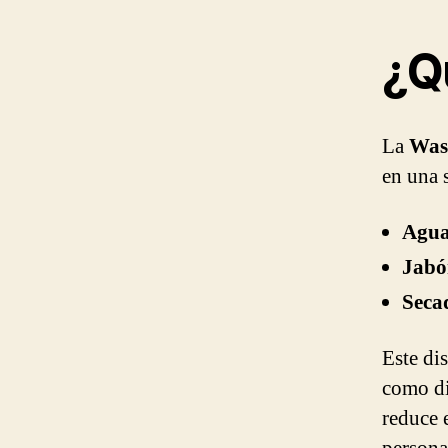
¿Q
La
Was
en una 
Agu
Jabó
Seca
Este di
como di
reduce e