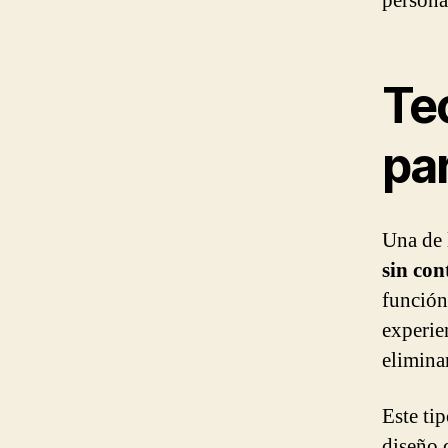
personas
Te
pa
Una de 
sin con
función
experien
elimina
Este ti
diseño