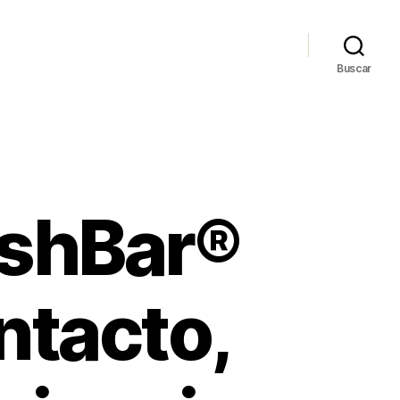
Buscar
ashBar®
ntacto,