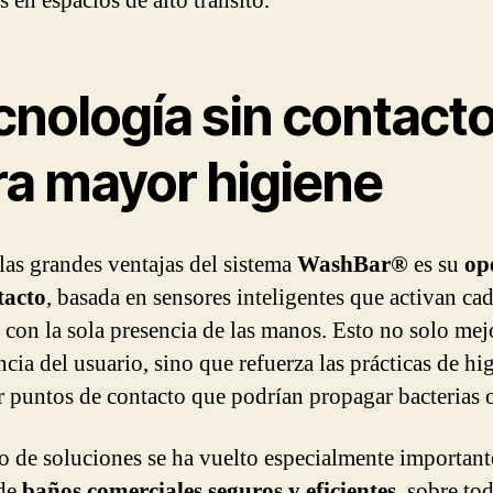
 en espacios de alto tránsito.
cnología sin contact
ra mayor higiene
las grandes ventajas del sistema
WashBar®
es su
op
tacto
, basada en sensores inteligentes que activan ca
 con la sola presencia de las manos. Esto no solo mej
cia del usuario, sino que refuerza las prácticas de hig
r puntos de contacto que podrían propagar bacterias o
po de soluciones se ha vuelto especialmente important
 de
baños comerciales seguros y eficientes
, sobre to