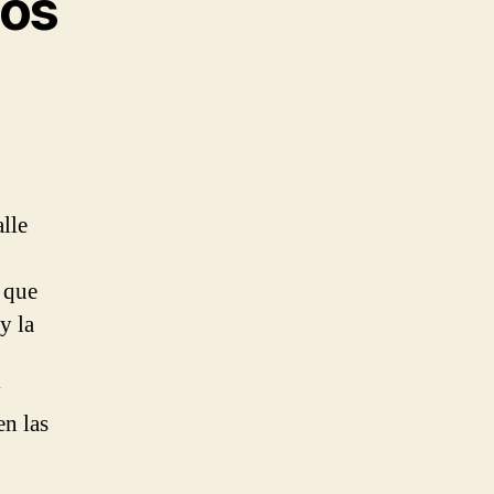
los
lle
 que
y la
y
en las