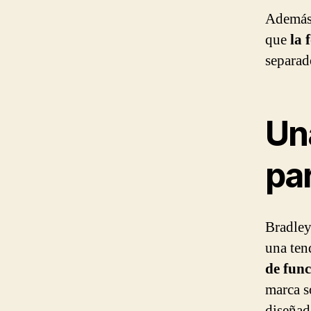
Además,
que
la 
separad
Un
par
Bradley
una ten
de func
marca s
diseñad