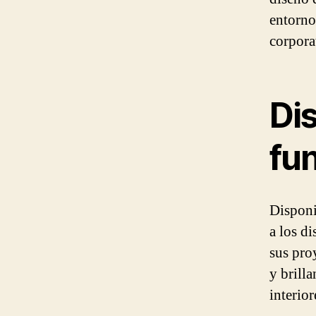
entorno
corpora
Di
fu
Dispon
a los di
sus pro
y brill
interior