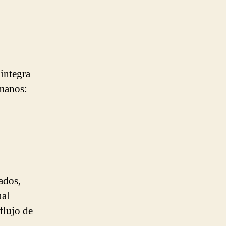
 integra
 manos:
ados,
ual
 flujo de