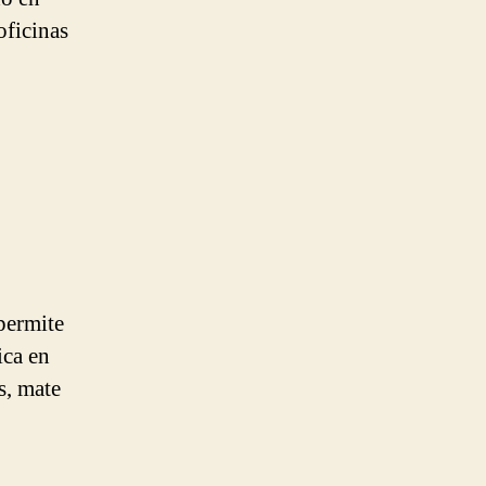
oficinas
ermite
ica en
s, mate