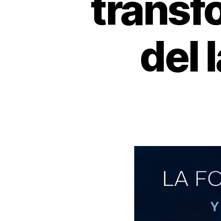
transf
del 