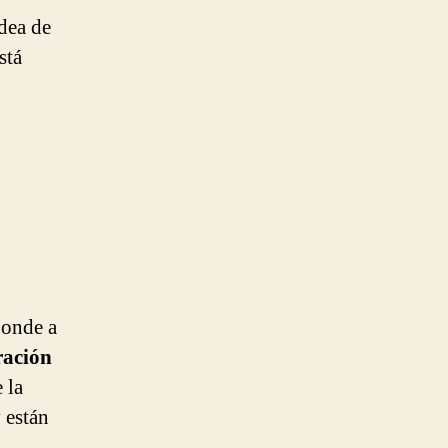
dea de
stá
ponde a
ración
 la
 están