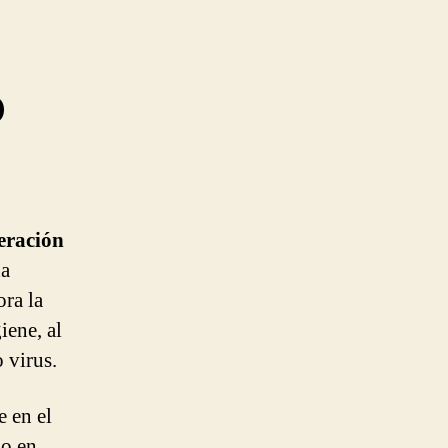
o
eración
da
ora la
iene, al
 virus.
e en el
do en