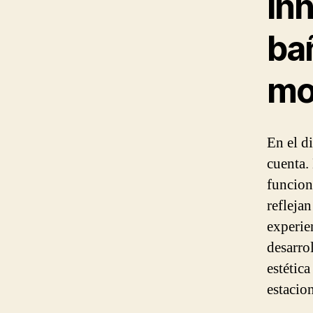
Inn
ba
mo
En el d
cuenta.
funcion
refleja
experie
desarro
estétic
estacio