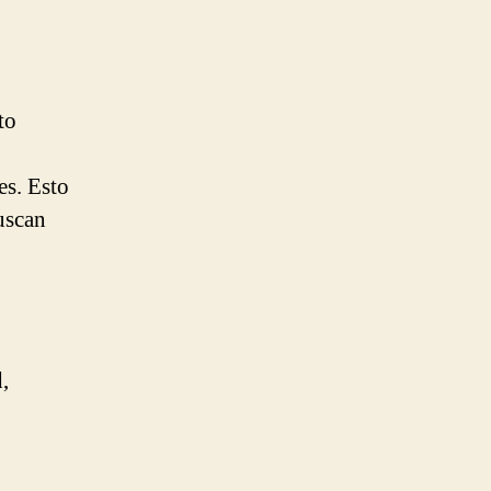
to
es. Esto
uscan
,