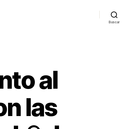
Buscar
nto al
on las