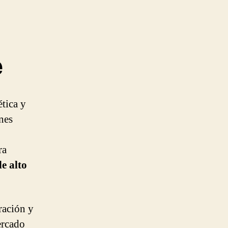
e
tica y
ones
ra
e alto
ración y
ercado