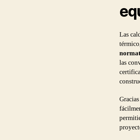
eq
Las cal
térmico
normati
las con
certifi
constru
Gracias
fácilme
permiti
proyect