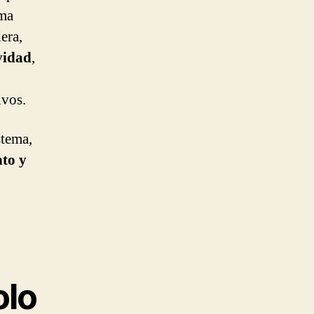
ema
era,
vidad
,
ivos.
stema,
nto y
olo