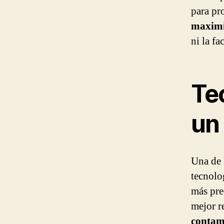
para pr
maximi
ni la fa
Te
un 
Una de 
tecnolo
más pre
mejor r
contami