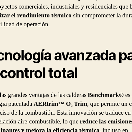
oyectos comerciales, industriales y residenciales que
zar el rendimiento térmico
sin comprometer la dur
cilidad de operación.
cnología avanzada p
control total
las grandes ventajas de las calderas
Benchmark®
es 
gía patentada
AERtrim™ O₂ Trim
, que permite un 
ciso de la combustión. Esta innovación se traduce en
elación aire-combustible, lo que
reduce las emisione
nantes y mejora la eficiencia térmica
, incluso en