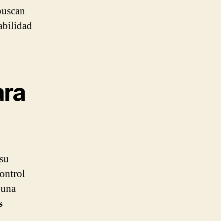
 buscan
abilidad
ara
su
control
 una
s