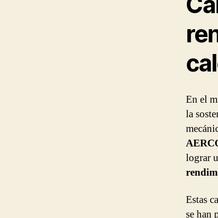
Cal
re
ca
En el m
la soste
mecánic
AERC
lograr 
rendim
Estas c
se han 