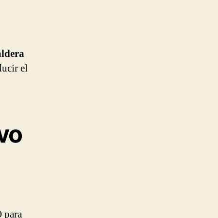
aldera
ducir el
vo
O para