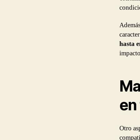
condici
Además,
caracte
hasta 
impacto
Ma
en 
Otro as
compati